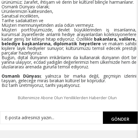
ürünümüz; zarafet, ihtişam ve derin bir kültürel bilinçle harmanlanır.
Osmanlı Dünyası olarak;
Ürünlerimizin kalitesinden,
Sanatsal incelikten,
Tarihe sadakatten ve
Müşteri memnuniyetinden asla ödün vermeyiz.
Müşteri portföyümüzde, devlet büyüklerinden iş insanlarına,
kurumsal ziyaretlerde anlamlı hediye arayanlardan koleksiyonerlere
kadar geniş bir kitleye hitap ediyoruz. Özellikle
bakanlara, valilere,
belediye başkanlarına, diplomatik heyetlere
ve makam sahibi
kişilere layık hediyeler sunuyor; kültürümüzü temsil edecek prestijli
parçalar hazırlıyoruz.
Bugün, dijital dünyanın imkânlarını da kullanarak dünyanın dört bir
yanına ulaşıyor, ecdad yadigârı değerlerimizi hem ülkemizde hem de
uluslararası arenada gururla temsil ediyoruz.
Osmanlı Dünyası
; yalnızca bir marka değil, geçmişin izlerini
taşıyan, geleceğe miras bırakan kültürel bir köprüdür.
Biz tarih üretmiyoruz, tarihi yaşatıyoruz.
Bültenimize Abone Olun Yeniliklerden Haberder Olun
GÖNDER