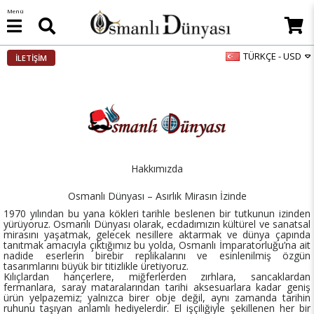
Menü
TÜRKÇE - USD
İLETİŞİM
Hakkımızda
Osmanlı Dünyası – Asırlık Mirasın İzinde
1970 yılından bu yana kökleri tarihle beslenen bir tutkunun izinden
yürüyoruz. Osmanlı Dünyası olarak, ecdadımızın kültürel ve sanatsal
mirasını yaşatmak, gelecek nesillere aktarmak ve dünya çapında
tanıtmak amacıyla çıktığımız bu yolda, Osmanlı İmparatorluğu’na ait
nadide eserlerin birebir replikalarını ve esinlenilmiş özgün
tasarımlarını büyük bir titizlikle üretiyoruz.
Kılıçlardan hançerlere, miğferlerden zırhlara, sancaklardan
fermanlara, saray mataralarından tarihi aksesuarlara kadar geniş
ürün yelpazemiz; yalnızca birer obje değil, aynı zamanda tarihin
ruhunu taşıyan anlamlı hediyelerdir. El işçiliğiyle şekillenen her bir