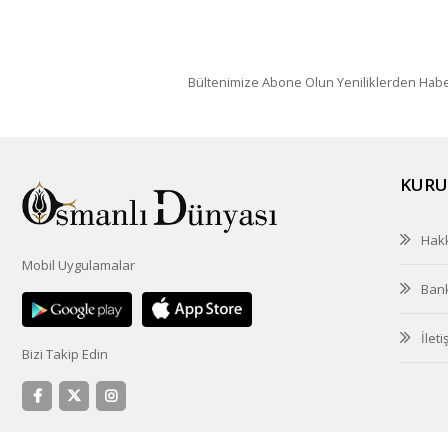
Bültenimize Abone Olun Yeniliklerden Hab
KURU
Hak
Mobil Uygulamalar
Ban
İleti
Bizi Takip Edin