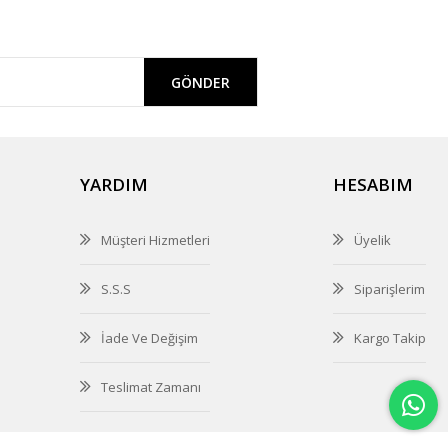
GÖNDER
YARDIM
HESABIM
Müşteri Hizmetleri
Üyelik
S.S.S
Siparişlerim
İade Ve Değişim
Kargo Takip
Teslimat Zamanı