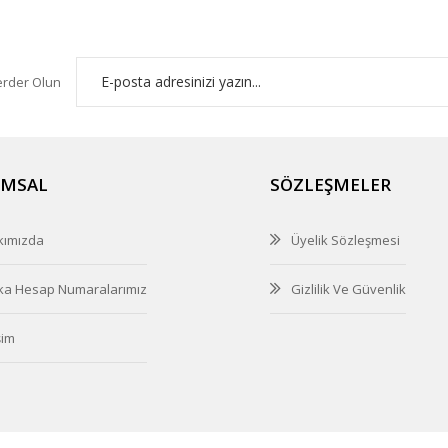
erder Olun
MSAL
SÖZLEŞMELER
kımızda
Üyelik Sözleşmesi
ka Hesap Numaralarımız
Gizlilik Ve Güvenlik
şim