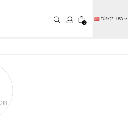
TÜRKÇE - USD
0